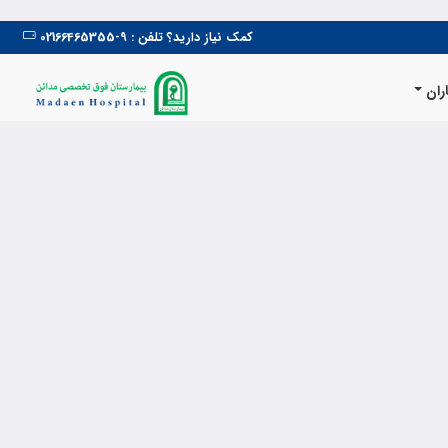
کمک نیاز دارید؟ تلفن : 9-02166465355
ران