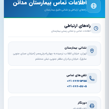
اطلاعات تماس بیمارستان مدائن
راه‌های ارتباطی و نشانی دقیق بیمارستان
راه‌های ارتباطی
اطلاعات تماس و نشانی پستی بیمارستان
نشانی بیمارستان
تهران، خیابان انقلاب، نرسیده به چهارراه ولی‌عصر (خیابان صبای جنوبی
سابق)، خیابان برادران مظفر جنوبی، نبش محتشم
تلفن‌های تماس
021-66465355
021-66405705
دورنگار
021-66410121