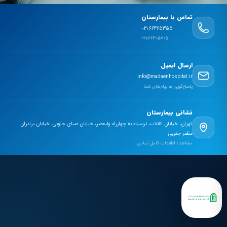
تماس با بیمارستان
021-66465355
021-66405705
ارسال ایمیل
info@madaenhospital.ir
پاسخ‌گویی به پیام‌های شما
نشانی بیمارستان
تهران، خیابان انقلاب، نرسیده به چهارراه ولیعصر، خیابان صبای جنوبی، خیابان برادران
مظفر جنوبی
مشاهده اطلاعات کامل تماس