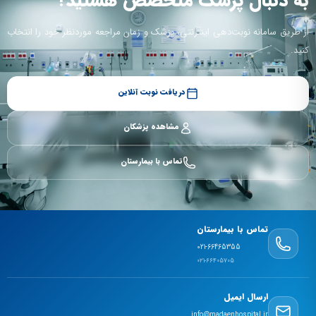
به دنبال پزشک متخصص هستید؟
از طریق سامانه نوبت‌دهی اینترنتی، پزشک و زمان مراجعه موردنظر خود را انتخاب
کنید.
دریافت نوبت آنلاین
مشاهده پزشکان
تماس با بیمارستان
تماس با بیمارستان
021-66465355
021-66405705
ارسال ایمیل
info@madaenhospital.ir