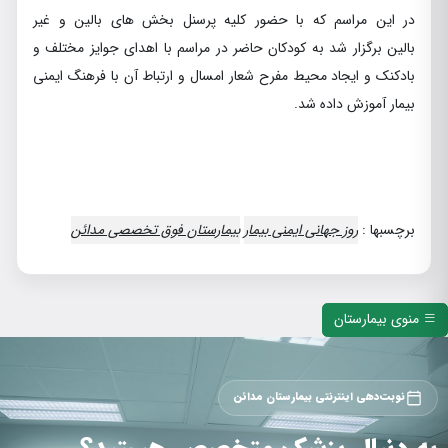
در اين مراسم كه با حضور كليه پرسنل بخش هاي بالين و غير
بالين برگزار شد به كودكان حاضر در مراسم با اهداي جوايز مختلف و
بادكنك و ايجاد محيط مفرح شعار امسال و ارتباط آن با فرهنگ ايمني
بيمار آموزش داده شد.
برچسبها :
روز جهاني ايمني بيمار
بيمارستان فوق تخصصي مدائن
منوی بیمارستان
نوبت‌دهی اینترنتی بیمارستان مدائن