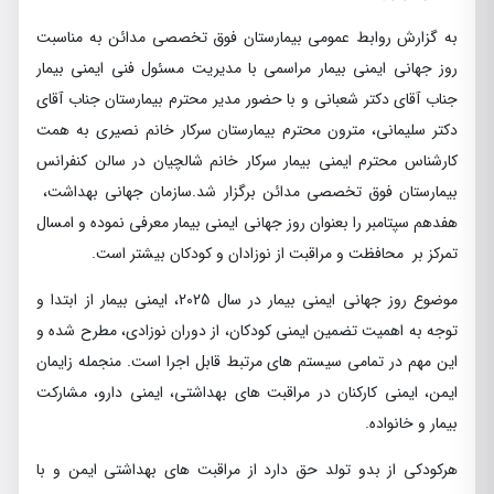
به گزارش روابط عمومي بيمارستان فوق تخصصي مدائن به مناسبت
روز جهاني ايمني بيمار مراسمي با مديريت مسئول فني ايمني بيمار
جناب آقاي دكتر شعباني و با حضور مدير محترم بيمارستان جناب آقاي
دكتر سليماني، مترون محترم بيمارستان سركار خانم نصيري به همت
كارشناس محترم ايمني بيمار سركار خانم شالچيان در سالن كنفرانس
بيمارستان فوق تخصصي مدائن برگزار شد.سازمان جهاني بهداشت،
هفدهم سپتامبر را بعنوان روز جهاني ايمني بيمار معرفي نموده و امسال
تمركز بر محافظت و مراقبت از نوزادان و كودكان بيشتر است.
موضوع روز جهاني ايمني بيمار در سال 2025، ايمني بيمار از ابتدا و
توجه به اهميت تضمين ايمني كودكان، از دوران نوزادي، مطرح شده و
اين مهم در تمامي سيستم هاي مرتبط قابل اجرا است. منجمله زايمان
ايمن، ايمني كاركنان در مراقبت هاي بهداشتي، ايمني دارو، مشاركت
بيمار و خانواده.
هركودكي از بدو تولد حق دارد از مراقبت هاي بهداشتي ايمن و با