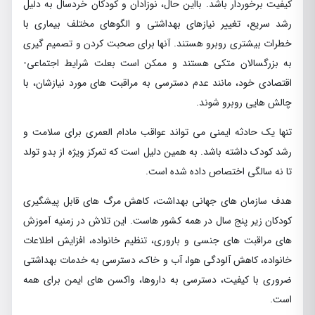
كيفيت برخوردار باشد. بااين حال، نوزادان و كودكان خردسال به دليل
رشد سريع، تغيير نيازهاي بهداشتي و الگوهاي مختلف بيماري با
خطرات بيشتري روبرو هستند. آنها براي صحبت كردن و تصميم گيري
به بزرگسالان متكي هستند و ممكن است بعلت شرايط اجتماعي-
اقتصادي خود، مانند عدم دسترسي به مراقبت هاي مورد نيازشان، با
چالش هايي روبرو شوند.
تنها يك حادثه ايمني مي تواند عواقب مادام العمري براي سلامت و
رشد كودك داشته باشد. به همين دليل است كه تمركز ويژه از بدو تولد
تا نه سالگي اختصاص داده شده است.
هدف سازمان هاي جهاني بهداشت، كاهش مرگ هاي قابل پيشگيري
كودكان زير پنج سال در همه كشور هاست. اين تلاش در زمنيه آموزش
هاي مراقبت هاي جنسي و باروري، تنظيم خانواده، افزايش اطلاعات
خانواده، كاهش آلودگي هوا، آب و خاك، دسترسي به خدمات بهداشتي
ضروري با كيفيت، دسترسي به داروها، واكسن هاي ايمن براي همه
است.