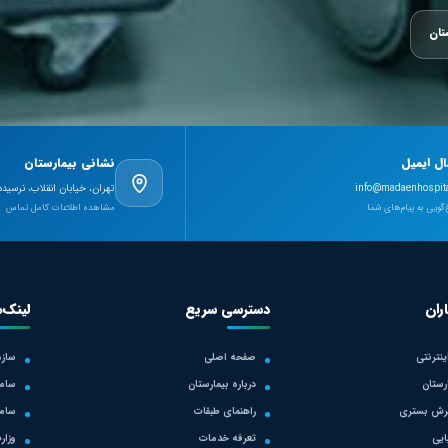
تان
ال ایمیل
نشانی بیمارستان
info@madaenhospita
تهران، خیابان انقلاب، نرسیده
گویی به پیام‌های شما
مشاهده اطلاعات کامل تماس
ران
دسترسی سریع
لینک‌
نترنتی
صفحه اصلی
سازم
رستان
درباره بیمارستان
ساما
یرش بستری
راهنمای طبقات
ساما
یی
تعرفه خدمات
وزار