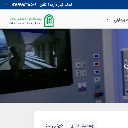
کمک نیاز دارید؟ تلفن : 9-02166465355
بیماران
ي
اشتراک‌گذاری
کپی لینک