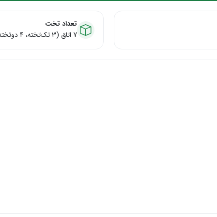
تعداد تخت
7 اتاق (3 تک‌تخته، 4 دوتخته) با ضریب اشغال 80-90%