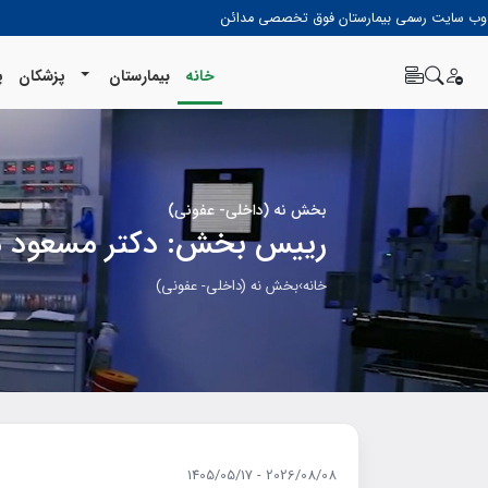
وب سایت رسمی بیمارستان فوق تخصصی مدائن
خانه
بیمارستان
پزشکان
پ
بخش نه (داخلي- عفوني)
رييس بخش: دكتر مسعود م
خانه
›
بخش نه (داخلي- عفوني)
2026/08/08 - 1405/05/17