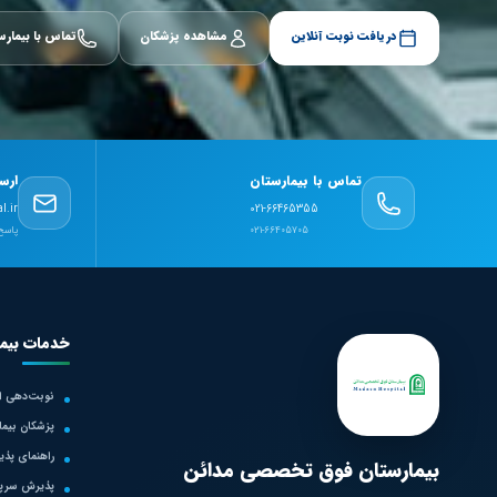
دریافت نوبت آنلاین
مشاهده پزشکان
تماس با بیمارس
تماس با بیمارستان
ارس
l.ir
021-66465355
021-66405705
پاسخ‌
خدمات بیما
نوبت‌دهی ای
پزشکان بیما
راهنمای پذ
بیمارستان فوق تخصصی مدائن
پذیرش سرپا