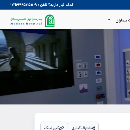
کمک نیاز دارید؟ تلفن : 9-02166465355
بیماران
اشتراک‌گذاری
کپی لینک