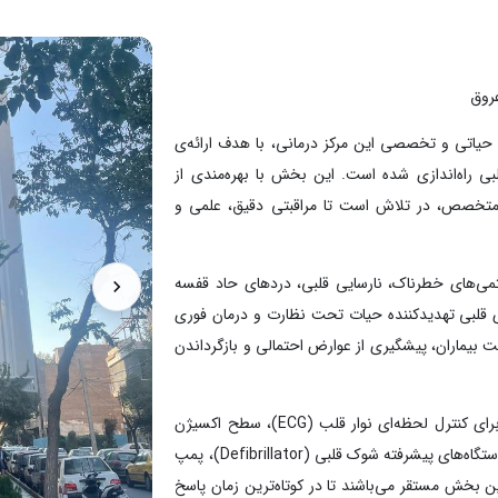
روق
‌های حیاتی و تخصصی این مرکز درمانی، با هدف ارائه‌ی
لبی راه‌اندازی شده است. این بخش با بهره‌مندی از
 متخصص، در تلاش است تا مراقبتی دقیق، علمی و
، بیماران دچار سکته‌های قلبی (MI)، آریتمی‌های خطرناک، نارسایی قلبی، دردهای حاد قفسه
های قلبی تهدیدکننده حیات تحت نظارت و درمان فوری
 بیماران، پیشگیری از عوارض احتمالی و بازگرداندن
تمامی تخت‌های CCU مجهز به مانیتورهای چندمنظوره برای کنترل لحظه‌ای نوار قلب (ECG)، سطح اکسیژن
خون، فشار خون، تنفس و دمای بدن هستند. همچنین دستگاه‌های پیشرفته شوک قلبی (Defibrillator)، پمپ
 و تجهیزات احیای قلبی – ریوی (CPR) در این بخش مستقر می‌باشند تا در کوتاه‌ترین زمان پاسخ