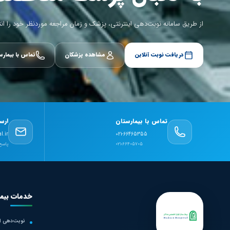
از طریق سامانه نوبت‌دهی اینترنتی، پزشک و زمان مراجعه موردنظر خود را ان
دریافت نوبت آنلاین
مشاهده پزشکان
تماس با بیمارس
تماس با بیمارستان
ارس
l.ir
021-66465355
021-66405705
پاسخ‌
خدمات بیما
نوبت‌دهی ای