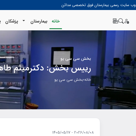
وب سایت رسمی بیمارستان فوق تخصصی مدائن
خانه
بیمارستان
پزشکان
پ
بخش سي سي يو
رييس بخش: دكترميثم طاه
خانه
›
بخش سي سي يو
2026/08/08 - 1405/05/17