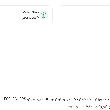
تعداد تخت
7 تخت مجزا
ش، اکو، هولتر فشار خون، هولتر نوار قلب، پیس‌میکر، ECG، PCI، EPS
روپونین، دیگوکسین و غیره)