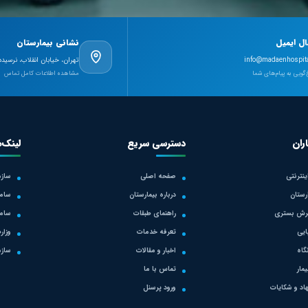
ال ایمیل
نشانی بیمارستان
info@madaenhospita
تهران، خیابان انقلاب، نرسیده
گویی به پیام‌های شما
مشاهده اطلاعات کامل تماس
ران
دسترسی سریع
لینک‌
نترنتی
صفحه اصلی
سازم
رستان
درباره بیمارستان
ساما
یرش بستری
راهنمای طبقات
ساما
یی
تعرفه خدمات
وزار
گاه
اخبار و مقالات
سازم
مار
تماس با ما
هاد و شکایات
ورود پرسنل