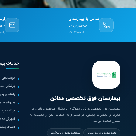
تماس با بیمارستان
ارس
l.ir
021-66465355
021-66405705
پاسخ‌
خدمات بیما
نوبت‌دهی ای
پزشکان بیما
راهنمای پذ
بیمارستان فوق تخصصی مدائن
پذیرش سرپا
بیمارستان فوق تخصصی مدائن با بهره‌گیری از پزشکان متخصص، کادر درمان
برنامه درمان
مجرب و تجهیزات پزشکی، در مسیر ارائه خدمات ایمن و باکیفیت به
آموزش به بی
بیماران فعالیت می‌کند.
انتقاد، پیشن
رعایت عدالت و کرامت انسانی
مسئولیت‌پذیری و پاسخ‌گویی