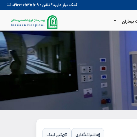
کمک نیاز دارید؟ تلفن : 9-02166465355
بیماران
اشتراک‌گذاری
کپی لینک