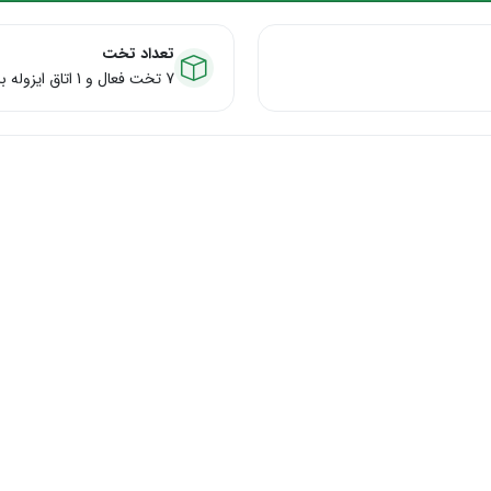
تعداد تخت
7 تخت فعال و 1 اتاق ایزوله با فشار منفی، ضریب اشغال 80-90%