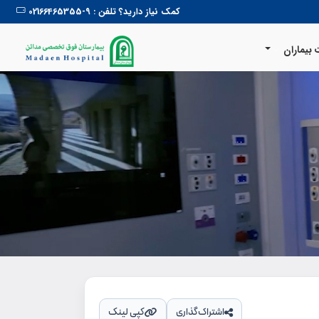
کمک نیاز دارید؟ تلفن : 9-02166465355
بیماران
اشتراک‌گذاری
کپی لینک