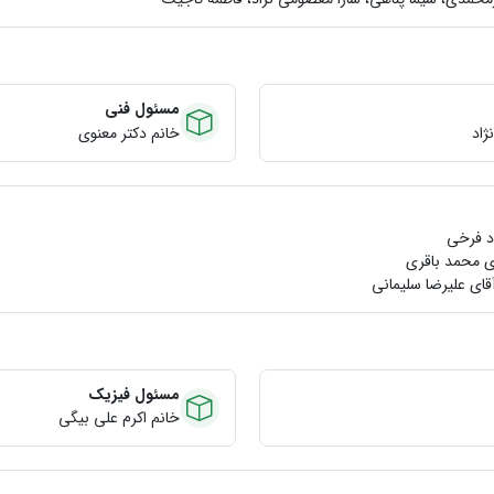
مسئول فنی
ژاد
خانم دکتر معنوي
د فرخي
ي محمد باقري
قای علیرضا سلیمانی
مسئول فیزیک
خانم اكرم علي بيگي