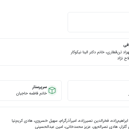
افی
زاد تن‌قطاری، خانم دکتر الینا نیکوکار
ح ن‍ژاد
سرپرستار
خانم فاطمه حاجيان
براهیم‌زاده، فخرالدین نصیرزاده، اميرآذرگرام، سهيل خسروي، هادي كريم‌نيا
 گلزار، هادي نصراله‌پور، عزيز محمدخاني، امين عبدالحسيني