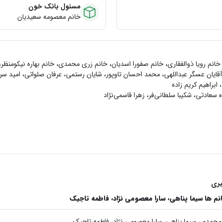
مسئول بانک خون
خانم معصومه سعیدیان
انم رویا ذوالفقاری، خانم صفورا اسديان، خانم زري محمدي، خانم بهاره نیکومنظر
قایان عسگر عبداللهی، محمد احسان تاوپور، شايان رستمي، عرفان صلواتي، اميد س
ابراهيم كريم زاده
 سعادتی، شکیبا سلطانی‌فر، زهرا قاسمی‌نژاد
يري
م ها سيما پناهي،‌ سارا معصومي نژاد، فاطمه تاجيك
ر‌محمدي، سيما پناهي، سارا معصومي نژاد، فاطمه تاجيك