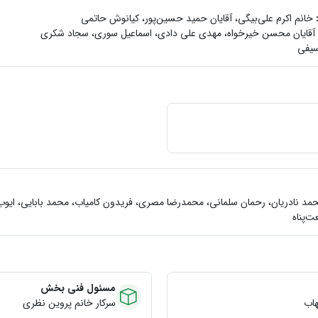
خانم اكرم علي‌بيگي، آقايان حميد حسين‌پور، كيانوش حاتمي
آقايان محسن خيرخواه، مهدي علي دادي، اسماعيل سوري، سجاد شكري
سيفي
حمد نادريان، رحمان سلماني، محمدرضا مصري، فريدون كامياب، محمد بابايي، ايو
ت‌پناه
مسئول فنی بخش
هاب
سرکار خانم پروین نظری