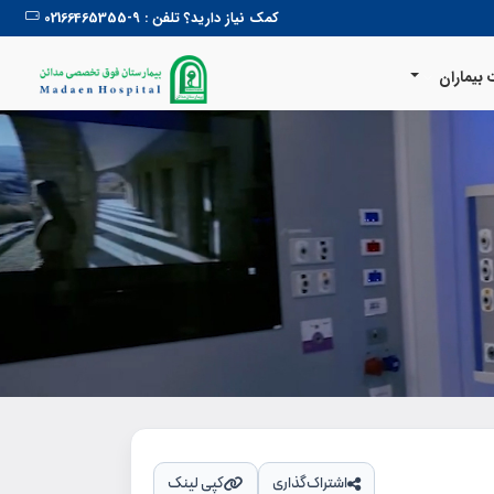
کمک نیاز دارید؟ تلفن : 9-02166465355
بیماران
اشتراک‌گذاری
کپی لینک