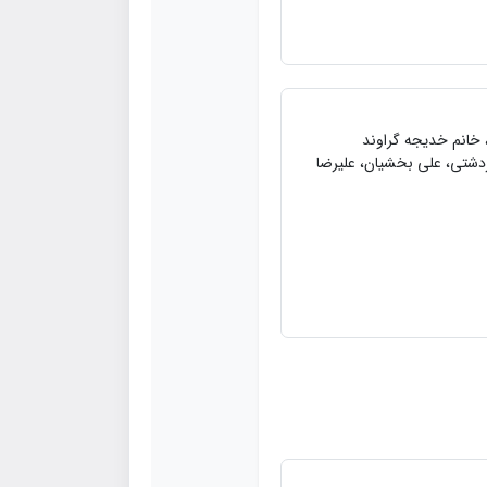
، خانم خديجه گراوند
ردشتي، علي بخشيان، عليرضا