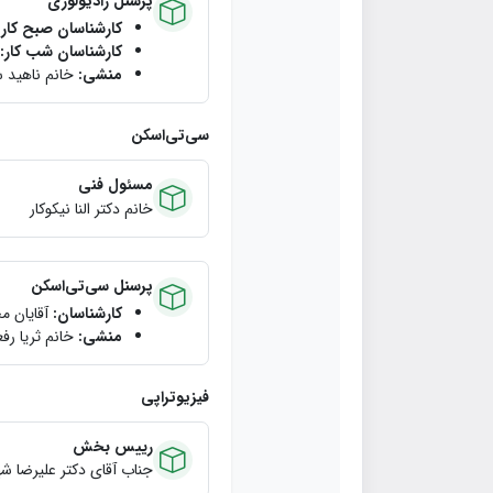
پرسنل رادیولوژی
کارشناسان صبح كار:
كارشناسان شب كار:
منشی:
خانم ناهيد 
سی‌تی‌اسکن
مسئول فنی
خانم دكتر النا نيكوكار
پرسنل سی‌تی‌اسکن
کارشناسان:
آقايان م
منشی:
خانم ثریا رفع
فیزیوتراپی
رییس بخش
جناب آقای دکتر علیرضا ش