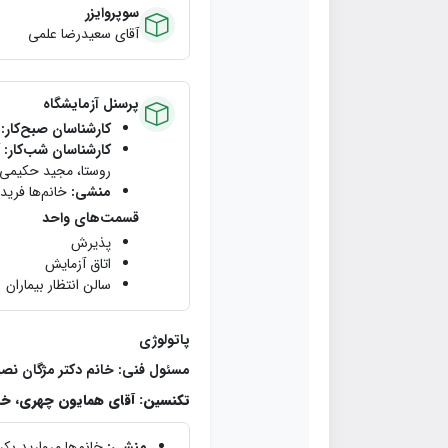
سوپروایزر
آقای سعیدرضا علمی
پرسنل آزمایشگاه
کارشناسان صبح‌کار:
خ
کارشناسان شب‌کار:
آ
روستا،‌ مجيد حكيمي، 
منشی:
خانم‌ها فریده
قسمت‌های واحد
پذیرش
اتاق آزمایش
سالن انتظار بیماران
پاتولوژی
مسئول فني: خانم دكتر م‍ژگان نص
تكنسين:
آقاي همایون چهری،‌ خان
منشی:
خانم‌ها مرواريد بك