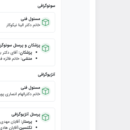
سونوگرافی
مسئول فنی
خانم دکتر الينا نيكوكار
پزشکان و پرسنل سونوگر
پزشکان:
آقای دکتر به
منشی:
خانم فائزه فلا
آنژیوگرافی
مسئول فنی
خانم دکترالهام انصاري پور
پرسنل آنژیوگرافی
پرستار:
آقایان مهدی ا
تکنسین:
آقايان هادي